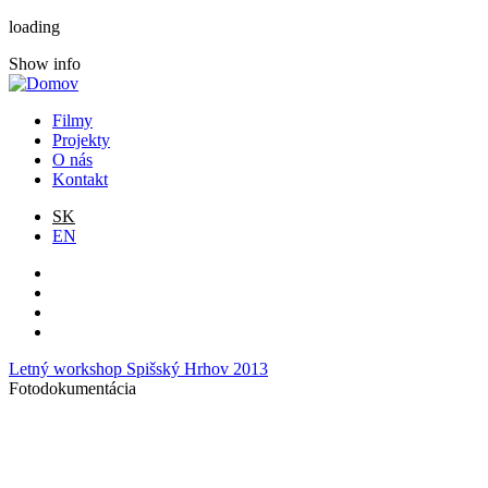
loading
Show info
Filmy
Projekty
O nás
Kontakt
SK
EN
Letný workshop Spišský Hrhov 2013
Fotodokumentácia