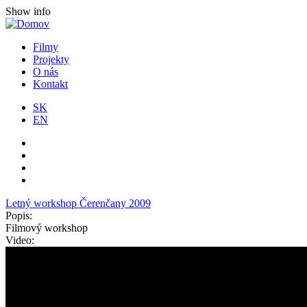
Show info
Filmy
Projekty
O nás
Kontakt
SK
EN
Letný workshop Čerenčany 2009
Popis:
Filmový workshop
Video: