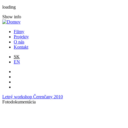
loading
Show info
Filmy
Projekty
O nás
Kontakt
SK
EN
Letný workshop Čerenčany 2010
Fotodokumentácia